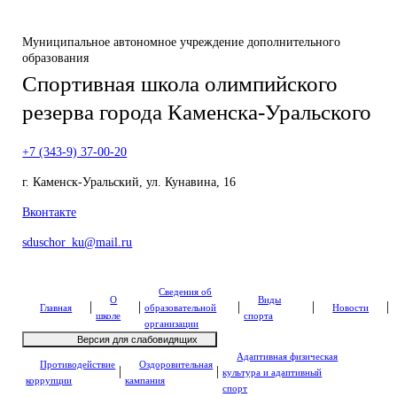
Муниципальное автономное учреждение дополнительного
образования
Спортивная школа олимпийского
резерва города Каменска-Уральского
+7 (343-9) 37-00-20
г. Каменск-Уральский, ул. Кунавина, 16
Вконтакте
sduschor_ku@mail.ru
Сведения об
О
Виды
|
|
|
|
|
Главная
образовательной
Новости
школе
спорта
организации
Версия для слабовидящих
Адаптивная физическая
Противодействие
Оздоровительная
|
|
культура и адаптивный
коррупции
кампания
спорт