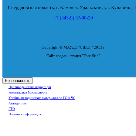
Свердловская область, г. Каменск-Уральский, ул. Кунавина, 
+7 (343-9) 37-00-20
Copyright © МАУДО "СШОР" 2013 г
Сайт создан: студия "Fore-Site"
Безопасность
Противодействие коррупции
Комплексная безопасность
Учебно-методические материалы по ГО и ЧС
Антидопинг
ГТО
Полезная информация